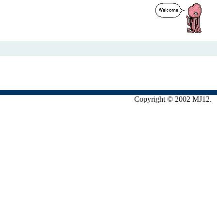
Copyright © 2002 MJ12.